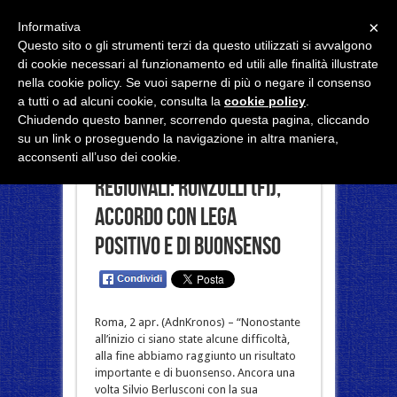
×
Informativa
Questo sito o gli strumenti terzi da questo utilizzati si avvalgono
di cookie necessari al funzionamento ed utili alle finalità illustrate
nella cookie policy. Se vuoi saperne di più o negare il consenso
a tutti o ad alcuni cookie, consulta la
cookie policy
.
Chiudendo questo banner, scorrendo questa pagina, cliccando
su un link o proseguendo la navigazione in altra maniera,
acconsenti all’uso dei cookie.
Regionali: Ronzulli (Fi),
accordo con Lega
positivo e di buonsenso
Roma, 2 apr. (AdnKronos) – “Nonostante
all’inizio ci siano state alcune difficoltà,
alla fine abbiamo raggiunto un risultato
importante e di buonsenso. Ancora una
volta Silvio Berlusconi con la sua